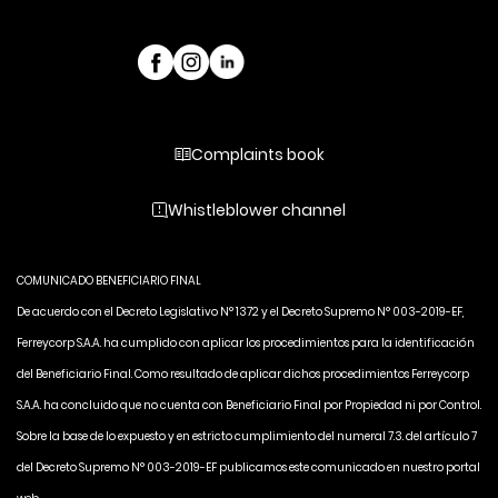
Complaints book
Whistleblower channel
COMUNICADO BENEFICIARIO FINAL
De acuerdo con el Decreto Legislativo N° 1372 y el Decreto Supremo N° 003-2019-EF,
Ferreycorp S.A.A. ha cumplido con aplicar los procedimientos para la identificación
del Beneficiario Final. Como resultado de aplicar dichos procedimientos Ferreycorp
S.A.A. ha concluido que no cuenta con Beneficiario Final por Propiedad ni por Control.
Sobre la base de lo expuesto y en estricto cumplimiento del numeral 7.3. del artículo 7
del Decreto Supremo N° 003-2019-EF publicamos este comunicado en nuestro portal