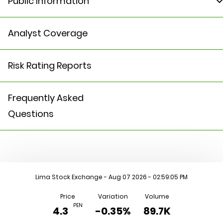
Public Information
Public Information
Analyst Coverage
Link to SMV
Risk Rating Reports
Material Events
Frequently Asked
Questions
Lima Stock Exchange
- Aug 07 2026 - 02:59:05 PM
Price
Variation
Volume
PEN
4.3
-0.35%
89.7K