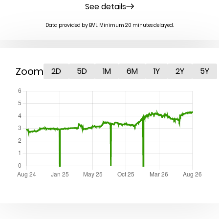
See details
Data provided by BVL. Minimum 20 minutes delayed.
Zoom
2D
5D
1M
6M
1Y
2Y
5Y