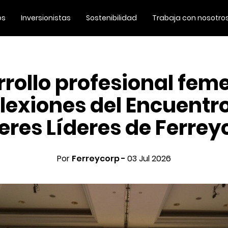
os
Inversionistas
Sostenibilidad
Trabaja con nosotro
rollo profesional fem
lexiones del Encuentr
eres Líderes de Ferrey
Por
Ferreycorp -
03 Jul 2026