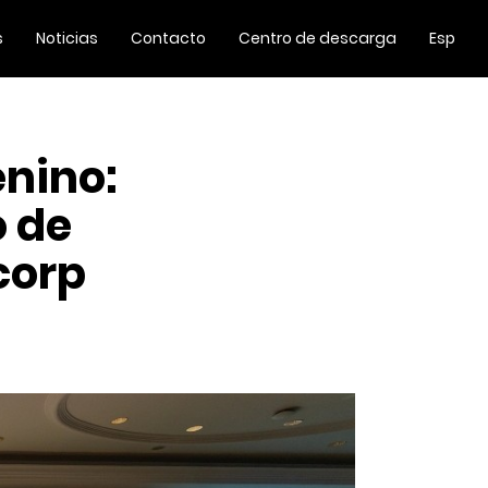
s
Noticias
Contacto
Centro de descarga
Esp
enino:
o de
corp