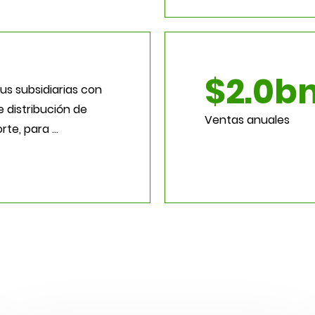
$2.0b
us subsidiarias con
e distribución de
Ventas anuales
orte, para …