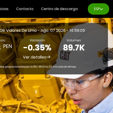
icias
Contacto
Centro de descarga
ESP
ción
Fe
 De Valores De Lima
- Ago. 07 2026 - 14:59:05
orp: “Los
co
ecio
Variación
Volumen
3
-0.35%
89.7K
PEN
s tendrán
Cu
Ver detalles
tos proporcionados por la BVL. Mínimo 20 minutos de retraso.
 manos las
So
ones más
am
antes de
de