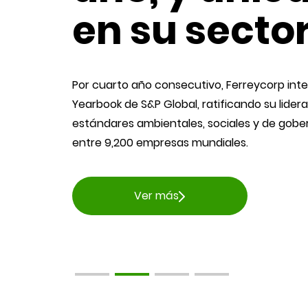
Ferreycorp y Fargoline obtuvieron el primer 
del Concurso de Buenas Prácticas Laborales 
Trabajo: Formalización de la cadena de valor
ity
trabajo infantil/forzoso.
uarse
Ver más