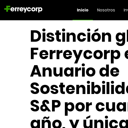
Inicio
Nosotros
In
:
Ministerio d
Trabajo re
a Ferreycor
e
Fargoline p
buenas prá
na
laborales