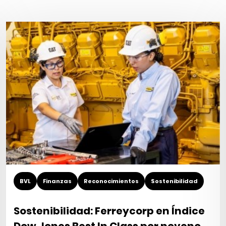
BVL
Finanzas
Reconocimientos
Sostenibilidad
Sostenibilidad: Ferreycorp en Índice
Dow Jones Best In Class por noveno