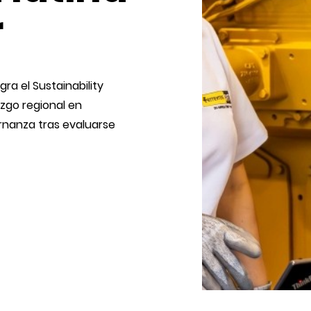
nuestro
lugar en dos categorías
del Ministerio de
 y Erradicación de
La Asociación Ferreycorp r
compromiso con la juvent
"Impulsando Talento con V
estudiantes en 28 años. El 
desarrollo ético, la emplea
mejores profesionales y ci
Ver más