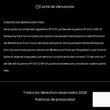
Canal de denuncias
COMUNICADO BENEFICIARIO FINAL
De acuerdo con el Decreto Legislativo N° 1372 y el Decreto Supremo N° 003-2019-EF,
Ferreycorp S.A.A. ha cumplido con aplicar los procedimientos para la identificación
del Beneficiario Final. Como resultado de aplicar dichos procedimientos Ferreycorp
S.A.A. ha concluido que no cuenta con Beneficiario Final por Propiedad ni por Control.
Sobre la base de lo expuesto y en estricto cumplimiento del numeral 7.3. del artículo 7
del Decreto Supremo N° 003-2019-EF publicamos este comunicado en nuestro portal
web.
Todos los derechos reservados 2026
Politicas de privacidad