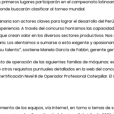
res primeros lugares participarán en el campeonato latin
 donde buscarán clasificar al torneo mundial.
aria son actores claves para lograr el desarrollo del Perú
periencia. A través del concurso honramos las capacidades
que crean valor en los diversos sectores productivos. Nos
rio. Los alentamos a sumarse a esta exigente y apasiona
su talento”, sostiene Mariela García de Fabbri, gerente ge
o de operación de las siguientes familias de máquinas: ex
otros requisitos puntuales detallados en la web del concur
ertificación Nivel III de Operador Profesional Caterpillar. 
iento de los equipos, vía Internet, en torno a temas de 