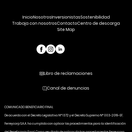
Inicio
Nosotros
Inversionistas
Sostenibilidad
Trabaja con nosotros
Contacto
Centro de descarga
Site Map
Libro de reclamaciones
Canal de denuncias
COMUNICADO BENEFICIARIO FINAL
De acuerdo con el Decreto Legislativo N° 1372 y el Decreto Supremo N° 003-2019-EF,
Ferreycorp S.A.A. ha cumplido con aplicar los procedimientos para la identificación
del Beneficiario Final. Como resultado de aplicar dichos procedimientos Ferreycorp