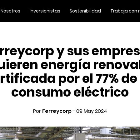
Nosotros
Inversionistas
Sostenibilidad
Trabaja con 
rreycorp y sus empre
ieren energía renova
rtificada por el 77% de
consumo eléctrico
Por
Ferreycorp -
09 May 2024