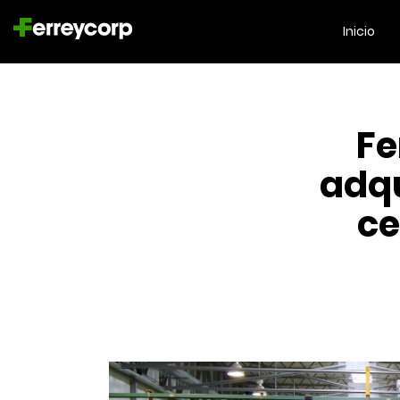
Inicio
Fe
adqu
ce