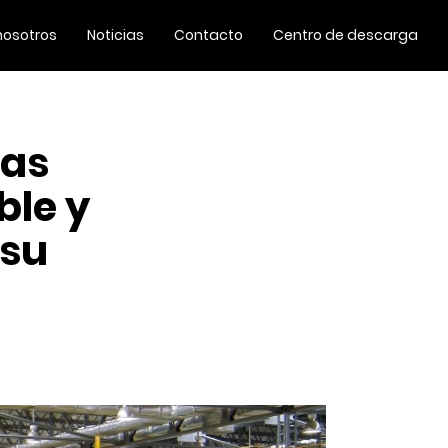
nosotros
Noticias
Contacto
Centro de descarga
sas
ble y
 su