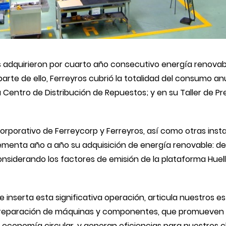
 adquirieron por cuarto año consecutivo energía renovable
rte de ello, Ferreyros cubrió la totalidad del consumo an
su Centro de Distribución de Repuestos; y en su Taller de 
 corporativo de Ferreycorp y Ferreyros, así como otras inst
crementa año a año su adquisición de energía renovable: d
siderando los factores de emisión de la plataforma Huella
e inserta esta significativa operación, articula nuestros 
n y reparación de máquinas y componentes, que promueven
a economía circular, y generan eficiencias para nuestros cl