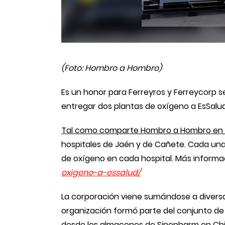
(Foto: Hombro a Hombro)
Es un honor para Ferreyros y Ferreycorp 
entregar dos plantas de oxígeno a EsSalud
Tal como comparte Hombro a Hombro en 
hospitales de Jaén y de Cañete. Cada una
de oxígeno en cada hospital. Más informa
oxigeno-
a-essalud/
La corporación viene sumándose a diversas
organización formó parte del conjunto de
desde los almacenes de Sinopharm en Chin