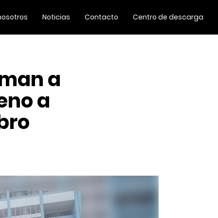
nosotros
Noticias
Contacto
Centro de descarga
uman a
eno a
bro