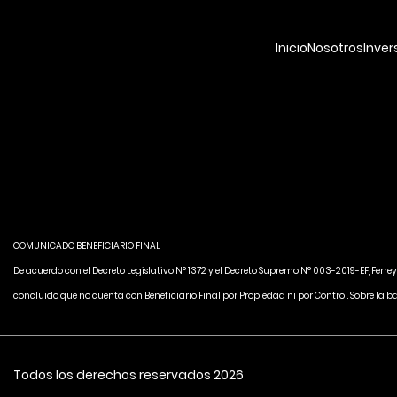
Inicio
Nosotros
Inver
COMUNICADO BENEFICIARIO FINAL
De acuerdo con el Decreto Legislativo N° 1372 y el Decreto Supremo N° 003-2019-EF, Ferre
concluido que no cuenta con Beneficiario Final por Propiedad ni por Control. Sobre la b
Todos los derechos reservados 2026