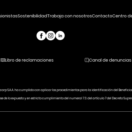
sionistas
Sostenibilidad
Trabaja con nosotros
Contacto
Centro d
Libro de reclamaciones
Canal de denuncias
ycorp S.A.A. ha cumplido con aplicar los procedimientos para la identificación del Beneficia
ase de lo expuesto y en estricto cumplimiento del numeral 7.3. del artículo 7 del Decreto 