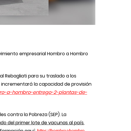
movimiento empresarial Hombro a Hombro
l Rebagliati para su traslado a los
l incrementará la capacidad de provisión
bro-a-hombro-
entrego-2-plantas-de-
s contra la Pobreza (SEP). La
ado del primer lote de vacunas al país
,
nformación aquí:
https://hombroahombro.