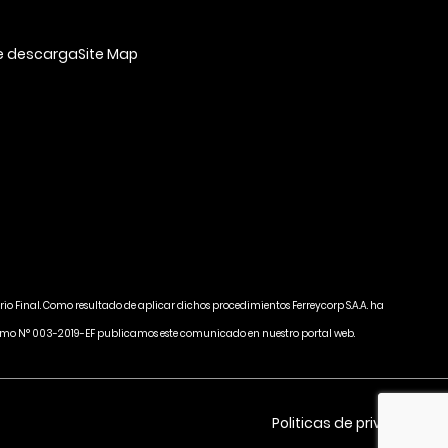
e descarga
Site Map
rio Final. Como resultado de aplicar dichos procedimientos Ferreycorp S.A.A. ha
Supremo N° 003-2019-EF publicamos este comunicado en nuestro portal web.
Politicas de privacidad