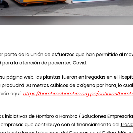
ser parte de la unión de esfuerzos que han permitido al 
 para la atención de pacientes Covid.
su página web,
las plantas fueron entregadas en el Hospita
 producirá 20 metros cúbicos de oxígeno por hora, lo cua
ción aquí:
https://hombroahombro.org.
pe/noticias/hom
 iniciativas de Hombro a Hombro / Soluciones Empresariale
 empresas que contribuyó con el financiamiento del
trasl
a hasta las instalaciones del Cenares en el Callao
. Más i