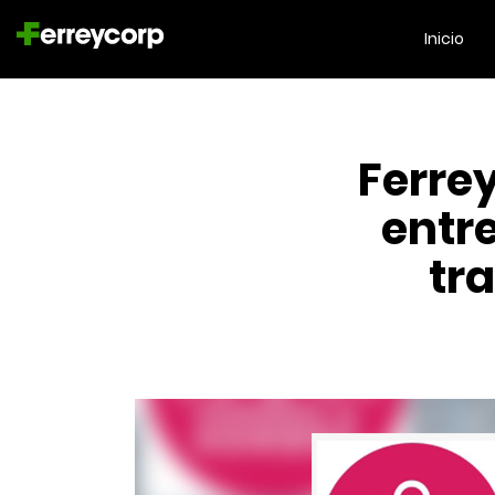
Inicio
Ferre
entr
tr