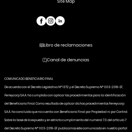
Site Map
Libro de reclamaciones
Canal de denuncias
COMUNICADO BENEFICIARIO FINAL
De acuerdo con el Decreto Legislativo N° 1372 y el Decreto Supremo N° 003-2019-EF,
Ferreycorp S.A.A. ha cumplido con aplicar los procedimientos para la identificación
del Beneficiario Final. Como resultado de aplicar dichos procedimientos Ferreycorp
S.A.A. ha concluido que no cuenta con Beneficiario Final por Propiedad ni por Control.
Sobre la base de lo expuesto y en estricto cumplimiento del numeral 7.3. del artículo 7
del Decreto Supremo N° 003-2019-EF publicamos este comunicado en nuestro portal