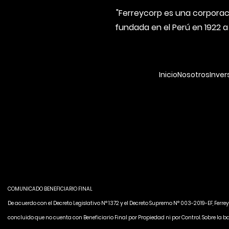
"Ferreycorp es una corporaci
fundada en el Perú en 1922 a
Inicio
Nosotros
Inver
COMUNICADO BENEFICIARIO FINAL
De acuerdo con el Decreto Legislativo N° 1372 y el Decreto Supremo N° 003-2019-EF, Ferre
concluido que no cuenta con Beneficiario Final por Propiedad ni por Control. Sobre la b