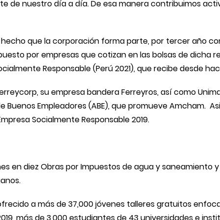
rte de nuestro día a día. De esa manera contribuimos acti
echo que la corporación forma parte, por tercer año cons
mpuesto por empresas que cotizan en las bolsas de dicha 
a Socialmente Responsable (Perú 2021), que recibe desde h
rreycorp, su empresa bandera Ferreyros, así como Unimaq, 
n de Buenos Empleadores (ABE), que promueve Amcham. As
 Empresa Socialmente Responsable 2019.
nes en diez Obras por Impuestos de agua y saneamiento y
uanos.
 ofrecido a más de 37,000 jóvenes talleres gratuitos enfo
l 2019, más de 3,000 estudiantes de 43 universidades e inst