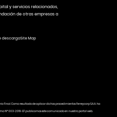
tal y servicios relacionados,
fundación de otras empresas a
e descarga
Site Map
rio Final. Como resultado de aplicar dichos procedimientos Ferreycorp S.A.A. ha
Supremo N° 003-2019-EF publicamos este comunicado en nuestro portal web.