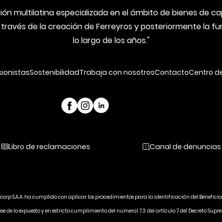
ón multilatina especializada en el ámbito de bienes de capi
 través de la creación de Ferreyros y posteriormente la 
lo largo de los años."
sionistas
Sostenibilidad
Trabaja con nosotros
Contacto
Centro d
Libro de reclamaciones
Canal de denuncias
ycorp S.A.A. ha cumplido con aplicar los procedimientos para la identificación del Beneficia
ase de lo expuesto y en estricto cumplimiento del numeral 7.3. del artículo 7 del Decreto 