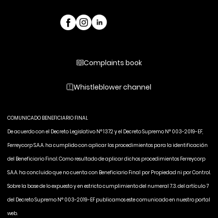
Complaints book
Whistleblower channel
COMUNICADO BENEFICIARIO FINAL
De acuerdo con el Decreto Legislativo N° 1372 y el Decreto Supremo N° 003-2019-EF,
Ferreycorp S.A.A. ha cumplido con aplicar los procedimientos para la identificación
del Beneficiario Final. Como resultado de aplicar dichos procedimientos Ferreycorp
S.A.A. ha concluido que no cuenta con Beneficiario Final por Propiedad ni por Control.
Sobre la base de lo expuesto y en estricto cumplimiento del numeral 7.3. del artículo 7
del Decreto Supremo N° 003-2019-EF publicamos este comunicado en nuestro portal
web.