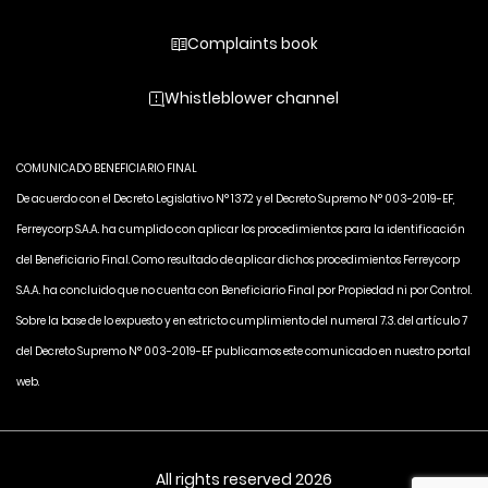
Complaints book
Whistleblower channel
COMUNICADO BENEFICIARIO FINAL
De acuerdo con el Decreto Legislativo N° 1372 y el Decreto Supremo N° 003-2019-EF,
Ferreycorp S.A.A. ha cumplido con aplicar los procedimientos para la identificación
del Beneficiario Final. Como resultado de aplicar dichos procedimientos Ferreycorp
S.A.A. ha concluido que no cuenta con Beneficiario Final por Propiedad ni por Control.
Sobre la base de lo expuesto y en estricto cumplimiento del numeral 7.3. del artículo 7
del Decreto Supremo N° 003-2019-EF publicamos este comunicado en nuestro portal
web.
All rights reserved 2026