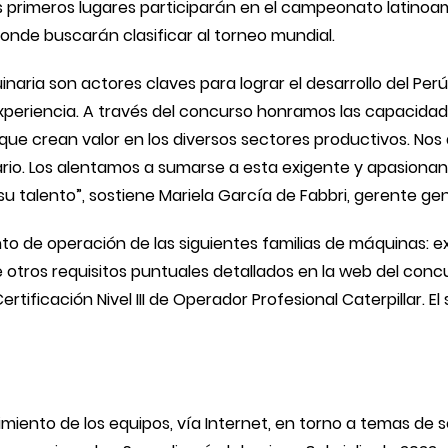
res primeros lugares participarán en el campeonato latin
 donde buscarán clasificar al torneo mundial.
aria son actores claves para lograr el desarrollo del Perú
periencia. A través del concurso honramos las capacidades
que crean valor en los diversos sectores productivos. Nos
rio. Los alentamos a sumarse a esta exigente y apasiona
su talento”, sostiene Mariela García de Fabbri, gerente ge
o de operación de las siguientes familias de máquinas: ex
otros requisitos puntuales detallados en la web del concur
ertificación Nivel III de Operador Profesional Caterpillar. 
iento de los equipos, vía Internet, en torno a temas de 