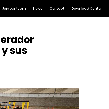
Join our team
News
Contact
Download Center
perador
 y sus