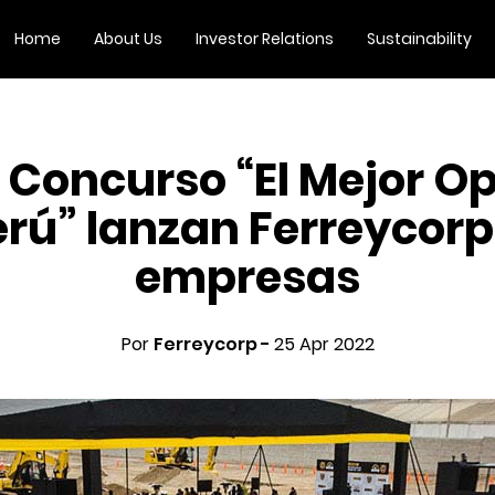
Home
About Us
Investor Relations
Sustainability
 Concurso “El Mejor O
erú” lanzan Ferreycorp
empresas
Por
Ferreycorp -
25 Apr 2022