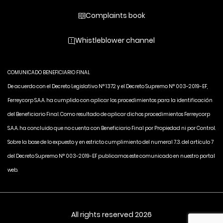
Complaints book
Whistleblower channel
COMUNICADO BENEFICIARIO FINAL
De acuerdo con el Decreto Legislativo N° 1372 y el Decreto Supremo N° 003-2019-EF,
Ferreycorp S.A.A. ha cumplido con aplicar los procedimientos para la identificación
del Beneficiario Final. Como resultado de aplicar dichos procedimientos Ferreycorp
S.A.A. ha concluido que no cuenta con Beneficiario Final por Propiedad ni por Control.
Sobre la base de lo expuesto y en estricto cumplimiento del numeral 7.3. del artículo 7
del Decreto Supremo N° 003-2019-EF publicamos este comunicado en nuestro portal
web.
All rights reserved 2026