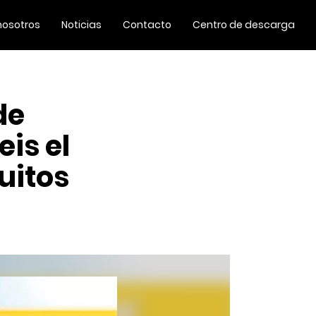
nosotros
Noticias
Contacto
Centro de descarga
de
eis el
uitos