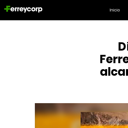
Inicio
D
Ferre
alca