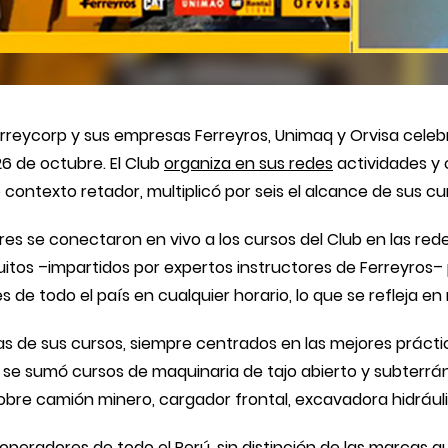
reycorp y sus empresas Ferreyros, Unimaq y Orvisa celebr
 de octubre. El Club
organiza en sus redes
actividades y 
ontexto retador, multiplicó por seis el alcance de sus cur
res se conectaron en vivo a los cursos del Club en las red
uitos –impartidos por expertos instructores de Ferreyros
 de todo el país en cualquier horario, lo que se refleja e
as de sus cursos, siempre centrados en las mejores práct
e sumó cursos de maquinaria de tajo abierto y subterránea
obre camión minero, cargador frontal, excavadora hidráuli
peradores de todo el Perú, sin distinción de las marcas qu