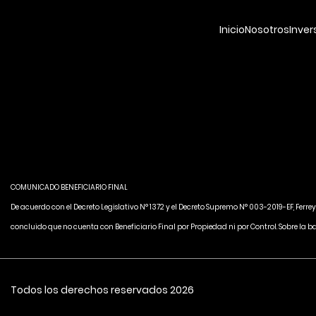
Inicio
Nosotros
Inver
COMUNICADO BENEFICIARIO FINAL
De acuerdo con el Decreto Legislativo N° 1372 y el Decreto Supremo N° 003-2019-EF, Ferre
concluido que no cuenta con Beneficiario Final por Propiedad ni por Control. Sobre la b
Todos los derechos reservados 2026