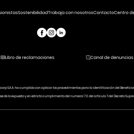
sionistas
Sostenibilidad
Trabaja con nosotros
Contacto
Centro d
Libro de reclamaciones
Canal de denuncias
ycorp S.A.A. ha cumplido con aplicar los procedimientos para la identificación del Beneficia
ase de lo expuesto y en estricto cumplimiento del numeral 7.3. del artículo 7 del Decreto 