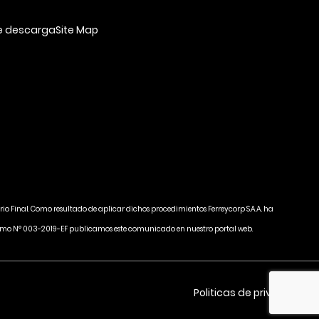
e descarga
Site Map
rio Final. Como resultado de aplicar dichos procedimientos Ferreycorp S.A.A. ha
Supremo N° 003-2019-EF publicamos este comunicado en nuestro portal web.
Politicas de privacidad