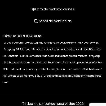
Libro de reclamaciones
Canal de denuncias
COMUNICADO BENEFICIARIO FINAL
De acuerdo con el Decreto Legislativo N° 1372 y el Decreto Supremo N° 003-2019-EF,
Ferreycorp S.A.A. ha cumplido con aplicar los procedimientos para la identificación
del Beneficiario Final. Como resultado de aplicar dichos procedimientos Ferreycorp
S.A.A. ha concluido que no cuenta con Beneficiario Final por Propiedad ni por Control.
Sobre la base de lo expuesto y en estricto cumplimiento del numeral 7.3. del artículo 7
del Decreto Supremo N° 003-2019-EF publicamos este comunicado en nuestro portal
web.
Todos los derechos reservados 2026